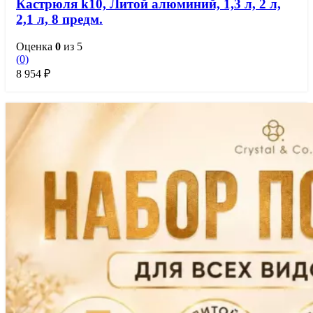
Кастрюля k10, Литой алюминий, 1,3 л, 2 л,
2,1 л, 8 предм.
Оценка
0
из 5
(0)
8 954
₽