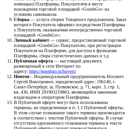
помощью) Платформы, Покупателем в месте
нахождения торговой площадкой «GoodsGo» на
условиях самовывоза:
Сборка
— услуга сборки Товарного предложения, Заказ
которого Покупатель оформил посредством Платформы
у Покупателя, оказываемая непосредственно торговой
площадкой «GoodsGo»;
Личный кабинет
— сервис, предоставляемый торговой
площадкой «GoodsGo» Покупателю, при регистрации
Покупателя на Платформе, для доступа к функциям
Платформы, сбора статистических данных и т.д
Публичная оферта
— настоящий документ,
размещенный в сети Интернет по
адресу:
https://goodsgo.ru/buyers/
Нонтон
– Индивидуальный предприниматель Носевич
Сергей Викторович, юридический адрес: 196140, г.
Санкт-Петербург, ш. Пулковское, д. 71, корп. 3, стр. 1,
кв. 436, ИНН 291903219863, являющийся законным
владельцем и оператором Платформы.
В Публичной оферте могут быть использованы
термины, не определенные в п. 1.1 Публичной оферты.
В этом случае толкование такого термина производится
в соответствии с текстом Публичной оферты. В случае
отсутствия однозначного толкования термина в тексте
Публичной оферты следует руководствоваться