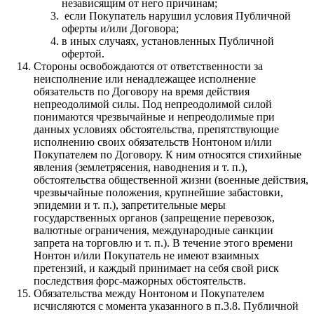
независящим от него причинам;
если Покупатель нарушил условия Публичной
оферты и/или Договора;
в иных случаях, установленных Публичной
офертой.
Стороны освобождаются от ответственности за
неисполнение или ненадлежащее исполнение
обязательств по Договору на время действия
непреодолимой силы. Под непреодолимой силой
понимаются чрезвычайные и непреодолимые при
данных условиях обстоятельства, препятствующие
исполнению своих обязательств Нонтоном и/или
Покупателем по Договору. К ним относятся стихийные
явления (землетрясения, наводнения и т. п.),
обстоятельства общественной жизни (военные действия,
чрезвычайные положения, крупнейшие забастовки,
эпидемии и т. п.), запретительные меры
государственных органов (запрещение перевозок,
валютные ограничения, международные санкции
запрета на торговлю и т. п.). В течение этого времени
Нонтон и/или Покупатель не имеют взаимных
претензий, и каждый принимает на себя свой риск
последствия форс-мажорных обстоятельств.
Обязательства между Нонтоном и Покупателем
исчисляются с момента указанного в п.3.8. Публичной